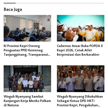
Baca Juga
KI Provinsi Kepri Dorong
Gubernur Ansar Buka POPDA X
Penguatan PPID Kemenag
Kepri 2026, Cetak Atlet
Tanjungpinang, Transparansi
Berprestasi dan Berkarakter
Dinilai Berawal dari Kejujuran
Data
Wagub Nyanyang Sambut
Wagub Nyanyang Dikukuhkan
Kunjungan Kerja Menko Polkam
Sebagai Ketua DPD HKTI
di Natuna
Provinsi Kepri, Pengukuhan