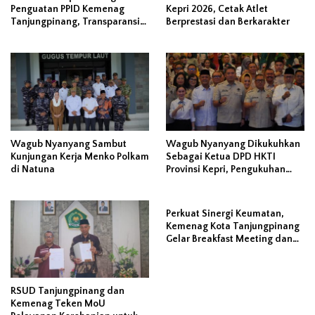
Penguatan PPID Kemenag
Kepri 2026, Cetak Atlet
Tanjungpinang, Transparansi
Berprestasi dan Berkarakter
Dinilai Berawal dari Kejujuran
Data
Wagub Nyanyang Sambut
Wagub Nyanyang Dikukuhkan
Kunjungan Kerja Menko Polkam
Sebagai Ketua DPD HKTI
di Natuna
Provinsi Kepri, Pengukuhan
Disejalankan Dengan
Peluncuran Program ‘Gerbang
Pangan’
Perkuat Sinergi Keumatan,
Kemenag Kota Tanjungpinang
Gelar Breakfast Meeting dan
Bentuk Forum Koordinasi
Lintas Ormas
RSUD Tanjungpinang dan
Kemenag Teken MoU