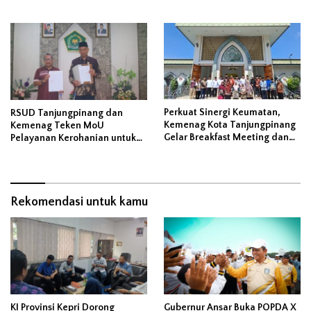
Disejalankan Dengan
Peluncuran Program ‘Gerbang
Pangan’
Perkuat Sinergi Keumatan,
RSUD Tanjungpinang dan
Kemenag Kota Tanjungpinang
Kemenag Teken MoU
Gelar Breakfast Meeting dan
Pelayanan Kerohanian untuk
Bentuk Forum Koordinasi
Perkuat Kesembuhan Pasien
Lintas Ormas
Secara Holistik
Rekomendasi untuk kamu
KI Provinsi Kepri Dorong
Gubernur Ansar Buka POPDA X