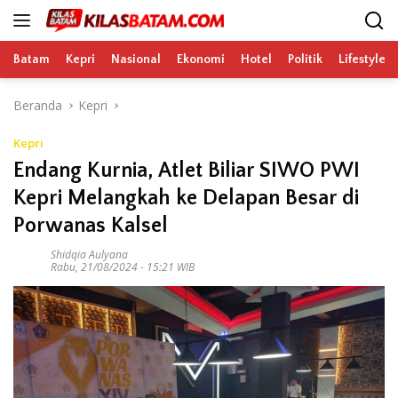
Langsung
ke
konten
Batam
Kepri
Nasional
Ekonomi
Hotel
Politik
Lifestyle
Beranda
Kepri
Kepri
Endang Kurnia, Atlet Biliar SIWO PWI
Kepri Melangkah ke Delapan Besar di
Porwanas Kalsel
Shidqia Aulyana
Rabu, 21/08/2024 - 15:21 WIB