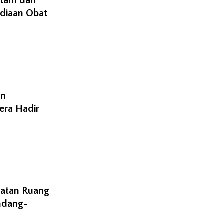
atam dan
diaan Obat
an
era Hadir
aatan Ruang
undang-