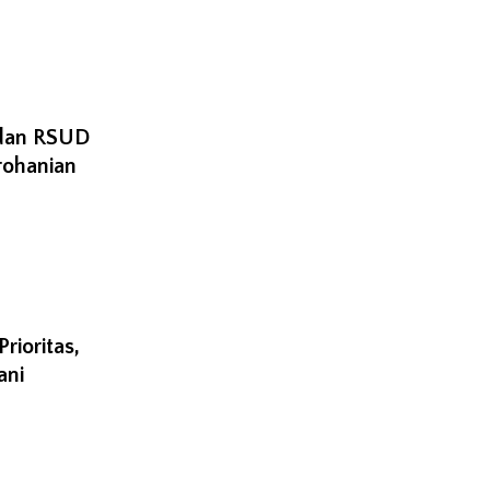
 dan RSUD
rohanian
ioritas,
ani