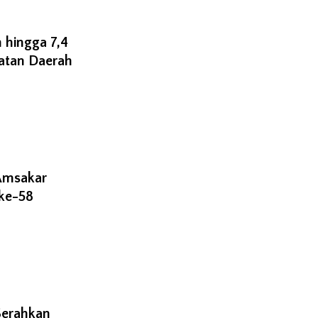
 hingga 7,4
atan Daerah
Amsakar
 ke-58
Serahkan