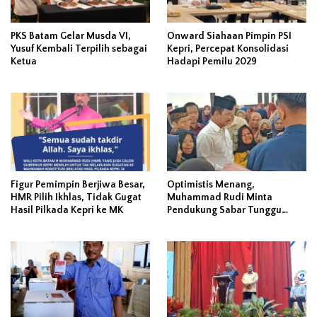
PKS Batam Gelar Musda VI,
Onward Siahaan Pimpin PSI
Yusuf Kembali Terpilih sebagai
Kepri, Percepat Konsolidasi
Ketua
Hadapi Pemilu 2029
Figur Pemimpin Berjiwa Besar,
Optimistis Menang,
HMR Pilih Ikhlas, Tidak Gugat
Muhammad Rudi Minta
Hasil Pilkada Kepri ke MK
Pendukung Sabar Tunggu
Rekap KPU