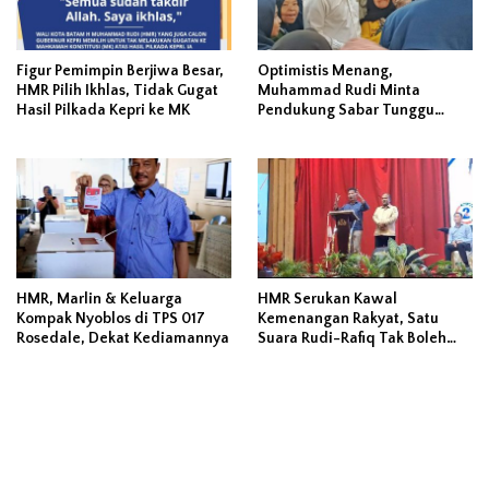
Figur Pemimpin Berjiwa Besar,
Optimistis Menang,
HMR Pilih Ikhlas, Tidak Gugat
Muhammad Rudi Minta
Hasil Pilkada Kepri ke MK
Pendukung Sabar Tunggu
Rekap KPU
HMR, Marlin & Keluarga
HMR Serukan Kawal
Kompak Nyoblos di TPS 017
Kemenangan Rakyat, Satu
Rosedale, Dekat Kediamannya
Suara Rudi-Rafiq Tak Boleh
Hilang