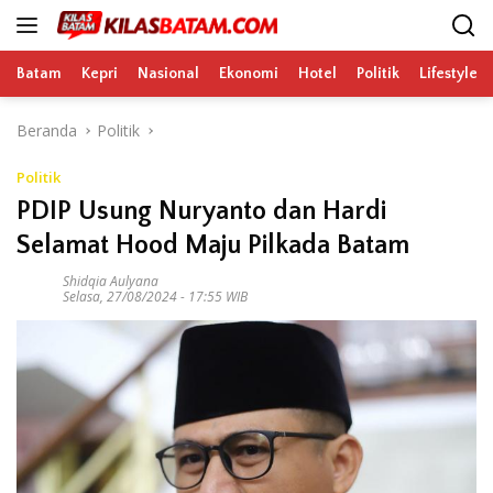
Langsung
ke
konten
Batam
Kepri
Nasional
Ekonomi
Hotel
Politik
Lifestyle
Beranda
Politik
Politik
PDIP Usung Nuryanto dan Hardi
Selamat Hood Maju Pilkada Batam
Shidqia Aulyana
Selasa, 27/08/2024 - 17:55 WIB