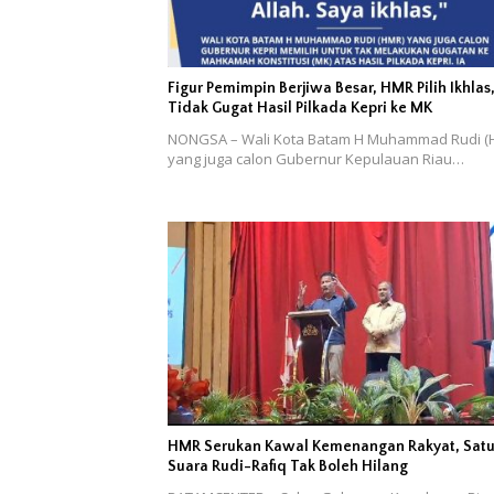
Figur Pemimpin Berjiwa Besar, HMR Pilih Ikhlas
Tidak Gugat Hasil Pilkada Kepri ke MK
NONGSA – Wali Kota Batam H Muhammad Rudi (
yang juga calon Gubernur Kepulauan Riau…
HMR Serukan Kawal Kemenangan Rakyat, Sat
Suara Rudi-Rafiq Tak Boleh Hilang