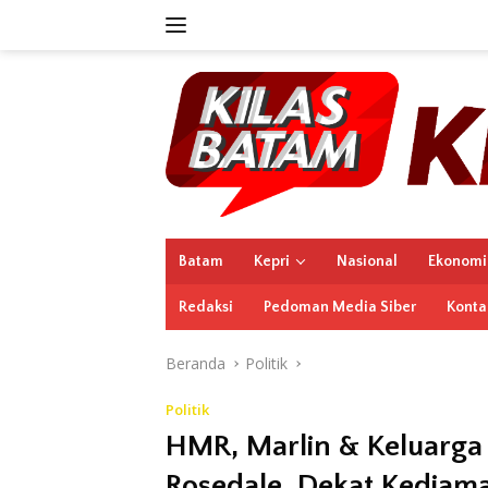
Langsung
ke
konten
Batam
Kepri
Nasional
Ekonomi
Redaksi
Pedoman Media Siber
Konta
Beranda
Politik
Politik
HMR, Marlin & Keluarga
Rosedale, Dekat Kediam