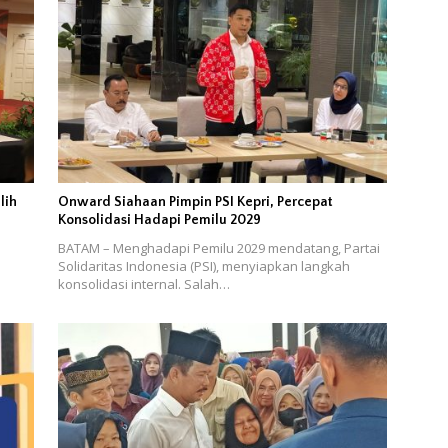
lih
Onward Siahaan Pimpin PSI Kepri, Percepat
Konsolidasi Hadapi Pemilu 2029
BATAM – Menghadapi Pemilu 2029 mendatang, Partai
Solidaritas Indonesia (PSI), menyiapkan langkah
konsolidasi internal. Salah…