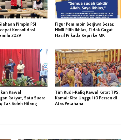
iahaan Pimpin PSI
Figur Pemimpin Berjiwa Besar,
rcepat Konsolidasi
HMR Pilih Ikhlas, Tidak Gugat
emilu 2029
Hasil Pilkada Kepri ke MK
ukan Kawal
Tim Rudi-Rafiq Kawal Ketat TPS,
an Rakyat, Satu Suara
Kamal: Kita Unggul 10 Persen di
q Tak Boleh Hilang
Atas Petahana