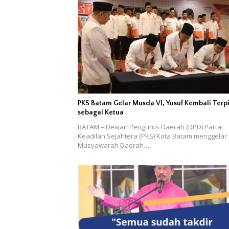
PKS Batam Gelar Musda VI, Yusuf Kembali Terpi
sebagai Ketua
BATAM – Dewan Pengurus Daerah (DPD) Partai
Keadilan Sejahtera (PKS) Kota Batam menggelar
Musyawarah Daerah…