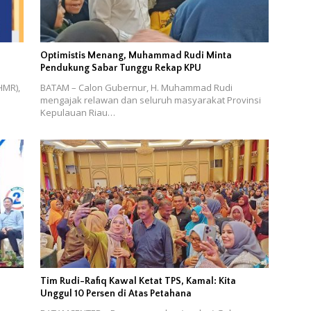
,
Optimistis Menang, Muhammad Rudi Minta
Pendukung Sabar Tunggu Rekap KPU
HMR),
BATAM – Calon Gubernur, H. Muhammad Rudi
mengajak relawan dan seluruh masyarakat Provinsi
Kepulauan Riau…
u
Tim Rudi-Rafiq Kawal Ketat TPS, Kamal: Kita
Unggul 10 Persen di Atas Petahana