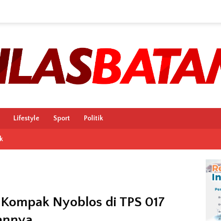
Lifestyle
Sport
Politik
k
 Kompak Nyoblos di TPS 017
annya