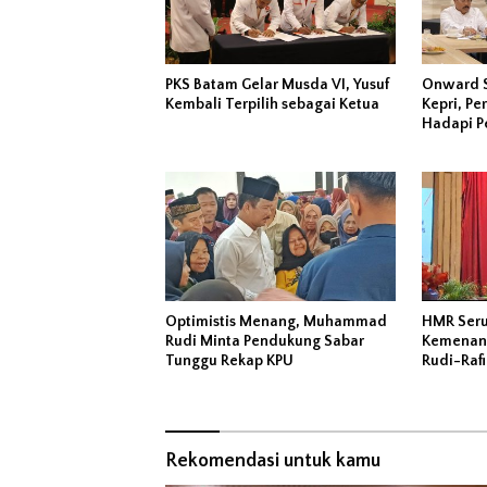
PKS Batam Gelar Musda VI, Yusuf
Onward S
Kembali Terpilih sebagai Ketua
Kepri, Pe
Hadapi P
Optimistis Menang, Muhammad
HMR Ser
Rudi Minta Pendukung Sabar
Kemenang
Tunggu Rekap KPU
Rudi-Rafi
Rekomendasi untuk kamu