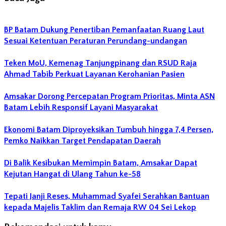
BP Batam Dukung Penertiban Pemanfaatan Ruang Laut
Sesuai Ketentuan Peraturan Perundang-undangan
Teken MoU, Kemenag Tanjungpinang dan RSUD Raja
Ahmad Tabib Perkuat Layanan Kerohanian Pasien
Amsakar Dorong Percepatan Program Prioritas, Minta ASN
Batam Lebih Responsif Layani Masyarakat
Ekonomi Batam Diproyeksikan Tumbuh hingga 7,4 Persen,
Pemko Naikkan Target Pendapatan Daerah
Di Balik Kesibukan Memimpin Batam, Amsakar Dapat
Kejutan Hangat di Ulang Tahun ke-58
Tepati Janji Reses, Muhammad Syafei Serahkan Bantuan
kepada Majelis Taklim dan Remaja RW 04 Sei Lekop