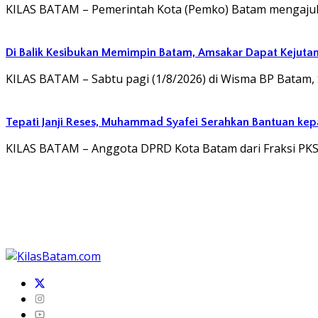
KILAS BATAM – Pemerintah Kota (Pemko) Batam mengaj
Di Balik Kesibukan Memimpin Batam, Amsakar Dapat Kejutan
KILAS BATAM – Sabtu pagi (1/8/2026) di Wisma BP Batam,
Tepati Janji Reses, Muhammad Syafei Serahkan Bantuan kep
KILAS BATAM – Anggota DPRD Kota Batam dari Fraksi PKS