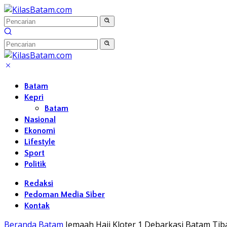
Langsung
ke
konten
Batam
Kepri
Batam
Nasional
Ekonomi
Lifestyle
Sport
Politik
Redaksi
Pedoman Media Siber
Kontak
Beranda
Batam
Jemaah Haji Kloter 1 Debarkasi Batam Tiba