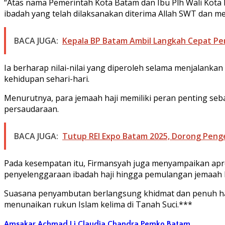
“Atas nama Pemerintah Kota Batam dan Ibu Plh Wali Kota
ibadah yang telah dilaksanakan diterima Allah SWT dan m
BACA JUGA:
Kepala BP Batam Ambil Langkah Cepat Pen
Ia berharap nilai-nilai yang diperoleh selama menjalankan 
kehidupan sehari-hari.
Menurutnya, para jemaah haji memiliki peran penting seba
persaudaraan.
BACA JUGA:
Tutup REI Expo Batam 2025, Dorong Pen
Pada kesempatan itu, Firmansyah juga menyampaikan apres
penyelenggaraan ibadah haji hingga pemulangan jemaah k
Suasana penyambutan berlangsung khidmat dan penuh har
menunaikan rukun Islam kelima di Tanah Suci.***
Amsakar Achmad
Li Claudia Chandra
Pemko Batam