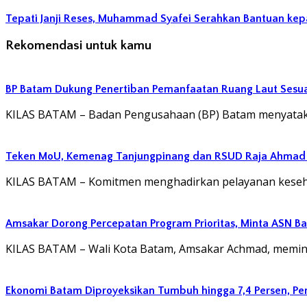
Tepati Janji Reses, Muhammad Syafei Serahkan Bantuan kep
Rekomendasi untuk kamu
BP Batam Dukung Penertiban Pemanfaatan Ruang Laut Sesu
KILAS BATAM – Badan Pengusahaan (BP) Batam menyatak
Teken MoU, Kemenag Tanjungpinang dan RSUD Raja Ahmad T
KILAS BATAM – Komitmen menghadirkan pelayanan kesehat
Amsakar Dorong Percepatan Program Prioritas, Minta ASN B
KILAS BATAM – Wali Kota Batam, Amsakar Achmad, memin
Ekonomi Batam Diproyeksikan Tumbuh hingga 7,4 Persen, P