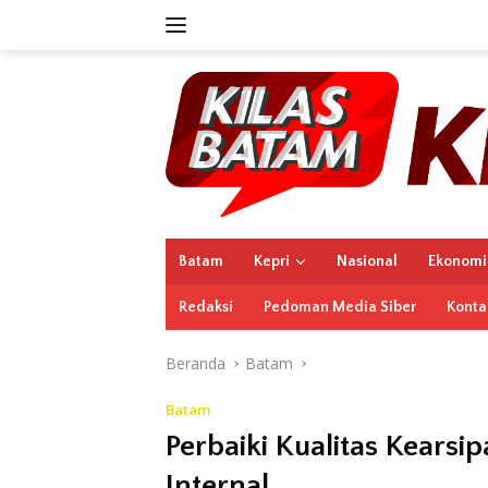
Langsung
ke
konten
Batam
Kepri
Nasional
Ekonomi
Redaksi
Pedoman Media Siber
Konta
Beranda
Batam
Batam
Perbaiki Kualitas Kears
Internal