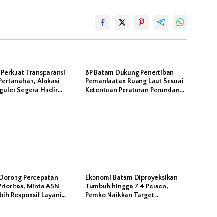
 Perkuat Transparansi
BP Batam Dukung Penertiban
Pertanahan, Alokasi
Pemanfaatan Ruang Laut Sesuai
guler Segera Hadir
Ketentuan Peraturan Perundang-
LMS
undangan
Dorong Percepatan
Ekonomi Batam Diproyeksikan
rioritas, Minta ASN
Tumbuh hingga 7,4 Persen,
ih Responsif Layani
Pemko Naikkan Target
at
Pendapatan Daerah