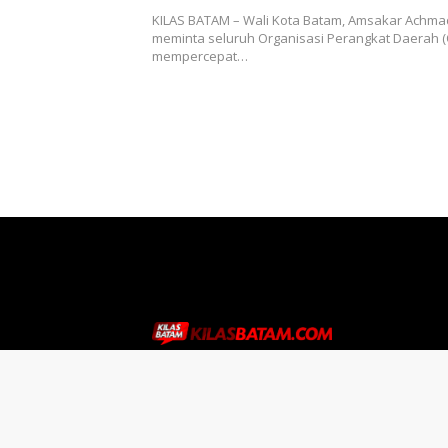
KILAS BATAM – Wali Kota Batam, Amsakar Achma
meminta seluruh Organisasi Perangkat Daerah 
mempercepat…