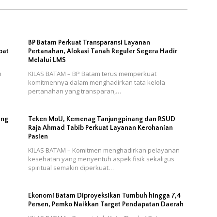
n
BP Batam Perkuat Transparansi Layanan
bat
Pertanahan, Alokasi Tanah Reguler Segera Hadir
Melalui LMS
n
KILAS BATAM – BP Batam terus memperkuat
komitmennya dalam menghadirkan tata kelola
pertanahan yang transparan,…
ang
Teken MoU, Kemenag Tanjungpinang dan RSUD
Raja Ahmad Tabib Perkuat Layanan Kerohanian
Pasien
KILAS BATAM – Komitmen menghadirkan pelayanan
h
kesehatan yang menyentuh aspek fisik sekaligus
spiritual semakin diperkuat…
Ekonomi Batam Diproyeksikan Tumbuh hingga 7,4
Persen, Pemko Naikkan Target Pendapatan Daerah