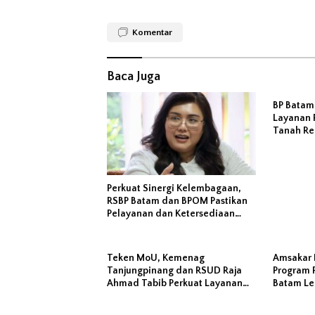
Komentar
Baca Juga
BP Batam
Layanan 
Tanah Re
Melalui 
Perkuat Sinergi Kelembagaan,
RSBP Batam dan BPOM Pastikan
Pelayanan dan Ketersediaan
Obat Aman
Teken MoU, Kemenag
Amsakar 
Tanjungpinang dan RSUD Raja
Program P
Ahmad Tabib Perkuat Layanan
Batam Leb
Kerohanian Pasien
Masyarak