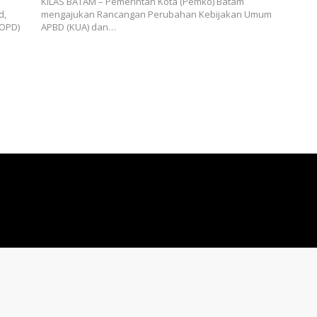
KILAS BATAM – Pemerintah Kota (Pemko) Batam
d,
mengajukan Rancangan Perubahan Kebijakan Umum
(OPD)
APBD (KUA) dan…
Redaksi
Pedoman Media Siber
Kontak
Copyright © 2024 - KilasBatam.com