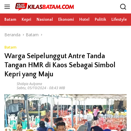
Langsung
ke
konten
Batam
Kepri
Nasional
Ekonomi
Hotel
Politik
Lifestyle
Beranda
Batam
Batam
Warga Seipelunggut Antre Tanda
Tangan HMR di Kaos Sebagai Simbol
Kepri yang Maju
Shidqia Aulyana
Sabtu, 05/10/2024 - 08:43 WIB