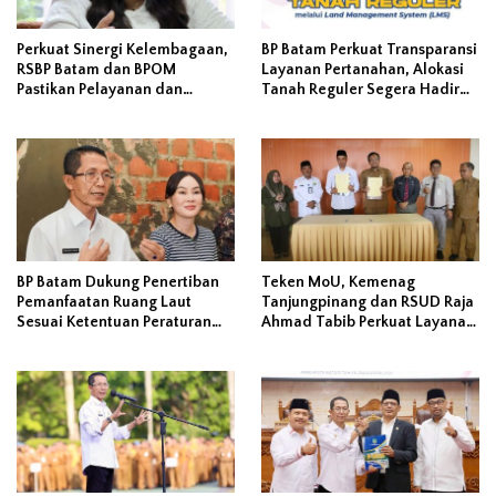
Perkuat Sinergi Kelembagaan,
BP Batam Perkuat Transparansi
RSBP Batam dan BPOM
Layanan Pertanahan, Alokasi
Pastikan Pelayanan dan
Tanah Reguler Segera Hadir
Ketersediaan Obat Aman
Melalui LMS
BP Batam Dukung Penertiban
Teken MoU, Kemenag
Pemanfaatan Ruang Laut
Tanjungpinang dan RSUD Raja
Sesuai Ketentuan Peraturan
Ahmad Tabib Perkuat Layanan
Perundang-undangan
Kerohanian Pasien