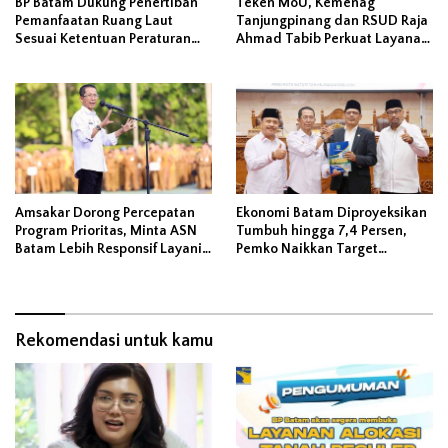
BP Batam Dukung Penertiban
Teken MoU, Kemenag
Pemanfaatan Ruang Laut
Tanjungpinang dan RSUD Raja
Sesuai Ketentuan Peraturan
Ahmad Tabib Perkuat Layanan
Perundang-undangan
Kerohanian Pasien
Amsakar Dorong Percepatan
Ekonomi Batam Diproyeksikan
Program Prioritas, Minta ASN
Tumbuh hingga 7,4 Persen,
Batam Lebih Responsif Layani
Pemko Naikkan Target
Masyarakat
Pendapatan Daerah
Rekomendasi untuk kamu