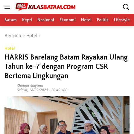
Langsung
ke
konten
Batam
Kepri
Nasional
Ekonomi
Hotel
Politik
Lifestyle
Beranda
Hotel
Hotel
HARRIS Barelang Batam Rayakan Ulang
Tahun ke-7 dengan Program CSR
Bertema Lingkungan
Shidqia Aulyana
Selasa, 18/02/2025 - 20:49 WIB