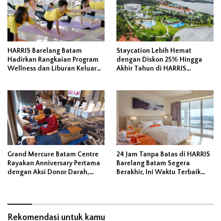
HARRIS Barelang Batam
Staycation Lebih Hemat
Hadirkan Rangkaian Program
dengan Diskon 25% Hingga
Wellness dan Liburan Keluarga
Akhir Tahun di HARRIS
Sepanjang Juni 2026
Barelang Batam
Grand Mercure Batam Centre
24 Jam Tanpa Batas di HARRIS
Rayakan Anniversary Pertama
Barelang Batam Segera
dengan Aksi Donor Darah,
Berakhir, Ini Waktu Terbaik
Kumpulkan 40 Kantong Darah
untuk Liburan
Rekomendasi untuk kamu