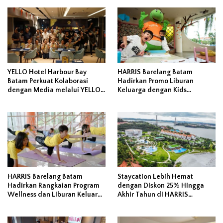
YELLO Hotel Harbour Bay
HARRIS Barelang Batam
Batam Perkuat Kolaborasi
Hadirkan Promo Liburan
dengan Media melalui YELLO
Keluarga dengan Kids
Connect
Activities, Day Pass, Staycation
dan Sound Healing
HARRIS Barelang Batam
Staycation Lebih Hemat
Hadirkan Rangkaian Program
dengan Diskon 25% Hingga
Wellness dan Liburan Keluarga
Akhir Tahun di HARRIS
Sepanjang Juni 2026
Barelang Batam