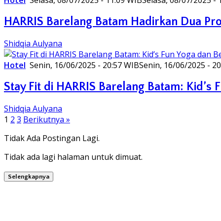
Hotel
Selasa, 08/07/2025 - 11:09 WIB
Selasa, 08/07/2025 - 
HARRIS Barelang Batam Hadirkan Dua Prom
Shidqia Aulyana
Hotel
Senin, 16/06/2025 - 20:57 WIB
Senin, 16/06/2025 - 2
Stay Fit di HARRIS Barelang Batam: Kid’s 
Shidqia Aulyana
Paginasi
1
2
3
Berikutnya »
pos
Tidak Ada Postingan Lagi.
Tidak ada lagi halaman untuk dimuat.
Selengkapnya