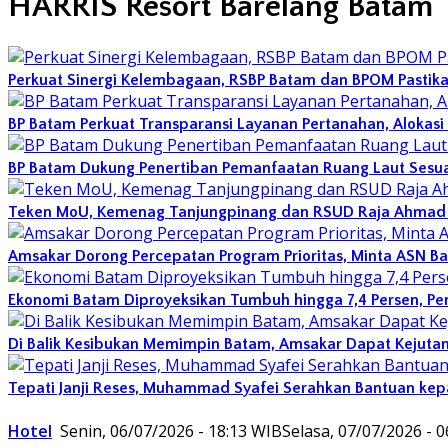
HARRIS Resort Barelang Batam
Perkuat Sinergi Kelembagaan, RSBP Batam dan BPOM Pastik
BP Batam Perkuat Transparansi Layanan Pertanahan, Alokasi
BP Batam Dukung Penertiban Pemanfaatan Ruang Laut Sesu
Teken MoU, Kemenag Tanjungpinang dan RSUD Raja Ahmad T
Amsakar Dorong Percepatan Program Prioritas, Minta ASN B
Ekonomi Batam Diproyeksikan Tumbuh hingga 7,4 Persen, P
Di Balik Kesibukan Memimpin Batam, Amsakar Dapat Kejutan
Tepati Janji Reses, Muhammad Syafei Serahkan Bantuan kep
Hotel
Senin, 06/07/2026 - 18:13 WIB
Selasa, 07/07/2026 - 