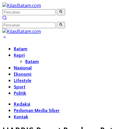
Langsung
ke
konten
Batam
Kepri
Batam
Nasional
Ekonomi
Lifestyle
Sport
Politik
Redaksi
Pedoman Media Siber
Kontak