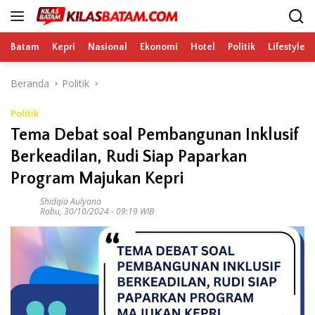
Langsung
ke
konten
Batam
Kepri
Nasional
Ekonomi
Hotel
Politik
Lifestyle
Beranda
Politik
Politik
Tema Debat soal Pembangunan Inklusif
Berkeadilan, Rudi Siap Paparkan
Program Majukan Kepri
Shidqia Aulyana
Rabu, 30/10/2024 - 09:19 WIB