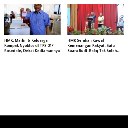
HMR, Marlin & Keluarga
HMR Serukan Kawal
Kompak Nyoblos di TPS 017
Kemenangan Rakyat, Satu
Rosedale, Dekat Kediamannya
Suara Rudi-Rafiq Tak Boleh
Hilang