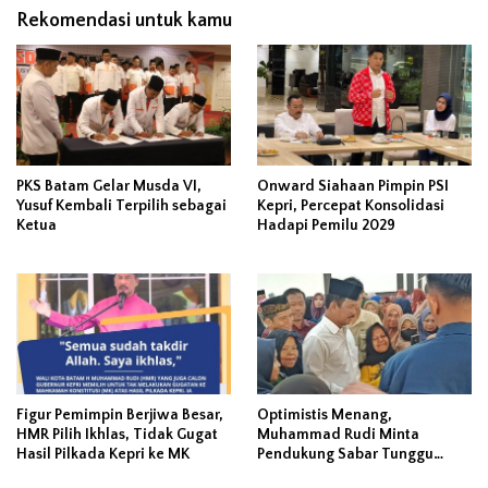
Rekomendasi untuk kamu
PKS Batam Gelar Musda VI,
Onward Siahaan Pimpin PSI
Yusuf Kembali Terpilih sebagai
Kepri, Percepat Konsolidasi
Ketua
Hadapi Pemilu 2029
Figur Pemimpin Berjiwa Besar,
Optimistis Menang,
HMR Pilih Ikhlas, Tidak Gugat
Muhammad Rudi Minta
Hasil Pilkada Kepri ke MK
Pendukung Sabar Tunggu
Rekap KPU