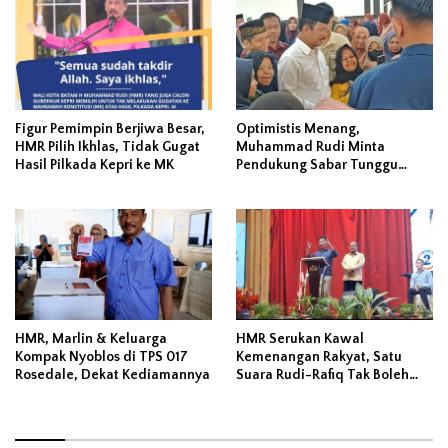
Figur Pemimpin Berjiwa Besar,
Optimistis Menang,
HMR Pilih Ikhlas, Tidak Gugat
Muhammad Rudi Minta
Hasil Pilkada Kepri ke MK
Pendukung Sabar Tunggu
Rekap KPU
HMR, Marlin & Keluarga
HMR Serukan Kawal
Kompak Nyoblos di TPS 017
Kemenangan Rakyat, Satu
Rosedale, Dekat Kediamannya
Suara Rudi-Rafiq Tak Boleh
Hilang