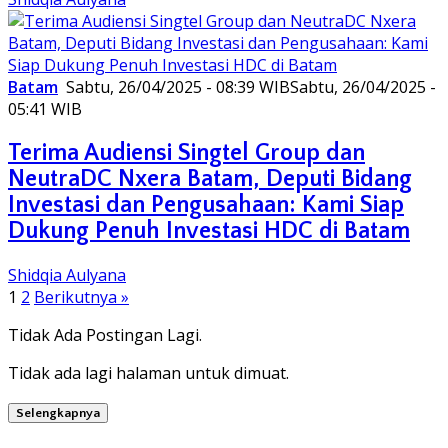
Batam
Sabtu, 26/04/2025 - 08:39 WIB
Sabtu, 26/04/2025 -
05:41 WIB
Terima Audiensi Singtel Group dan
NeutraDC Nxera Batam, Deputi Bidang
Investasi dan Pengusahaan: Kami Siap
Dukung Penuh Investasi HDC di Batam
Shidqia Aulyana
Paginasi
1
2
Berikutnya »
pos
Tidak Ada Postingan Lagi.
Tidak ada lagi halaman untuk dimuat.
Selengkapnya