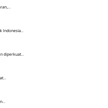
aran,…
k Indonesia…
in diperkuat…
at…
an…