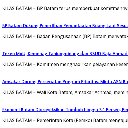
KILAS BATAM – BP Batam terus memperkuat komitmennya 
BP Batam Dukung Penertiban Pemanfaatan Ruang Laut Sesu
KILAS BATAM – Badan Pengusahaan (BP) Batam menyatak
Teken MoU, Kemenag Tanjungpinang dan RSUD Raja Ahmad T
KILAS BATAM – Komitmen menghadirkan pelayanan kesehat
Amsakar Dorong Percepatan Program Prioritas, Minta ASN B
KILAS BATAM – Wali Kota Batam, Amsakar Achmad, memin
Ekonomi Batam Diproyeksikan Tumbuh hingga 7,4 Persen, P
KILAS BATAM – Pemerintah Kota (Pemko) Batam mengaj