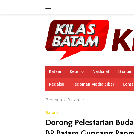
Langsung
ke
konten
Batam
Kepri
Nasional
Ekonomi
Redaksi
Pedoman Media Siber
Konta
Beranda
Batam
Batam
Dorong Pelestarian Buda
BP Batam Guncang Pang