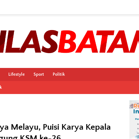
Lifestyle
Sport
Politik
k
ya Melayu, Puisi Karya Kepala
gung KSM ke-26