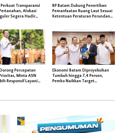
 Perkuat Transparansi
BP Batam Dukung Penertiban
Pertanahan, Alokasi
Pemanfaatan Ruang Laut Sesuai
guler Segera Hadir
Ketentuan Peraturan Perundang-
LMS
undangan
Dorong Percepatan
Ekonomi Batam Diproyeksikan
rioritas, Minta ASN
Tumbuh hingga 7,4 Persen,
ih Responsif Layani
Pemko Naikkan Target
at
Pendapatan Daerah