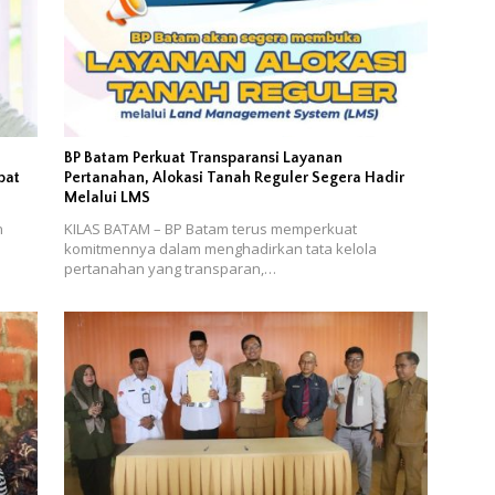
n
BP Batam Perkuat Transparansi Layanan
bat
Pertanahan, Alokasi Tanah Reguler Segera Hadir
Melalui LMS
n
KILAS BATAM – BP Batam terus memperkuat
komitmennya dalam menghadirkan tata kelola
pertanahan yang transparan,…