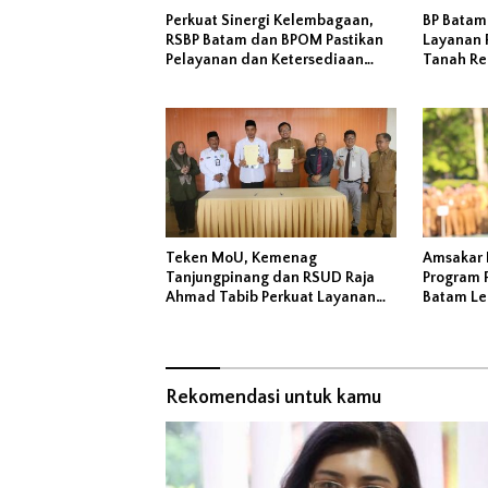
Perkuat Sinergi Kelembagaan,
BP Batam
RSBP Batam dan BPOM Pastikan
Layanan 
Pelayanan dan Ketersediaan
Tanah Re
Obat Aman
Melalui 
Teken MoU, Kemenag
Amsakar 
Tanjungpinang dan RSUD Raja
Program P
Ahmad Tabib Perkuat Layanan
Batam Leb
Kerohanian Pasien
Masyarak
Rekomendasi untuk kamu