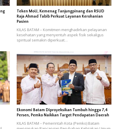
ang
Teken MoU, Kemenag Tanjungpinang dan RSUD
Raja Ahmad Tabib Perkuat Layanan Kerohanian
Pasien
KILAS BATAM – Komitmen menghadirkan pelayanan
h
kesehatan yang menyentuh aspek fisik sekaligus
spiritual semakin diperkuat…
Ekonomi Batam Diproyeksikan Tumbuh hingga 7,4
Persen, Pemko Naikkan Target Pendapatan Daerah
KILAS BATAM – Pemerintah Kota (Pemko) Batam
d,
mengajukan Rancangan Perubahan Kebijakan Umum