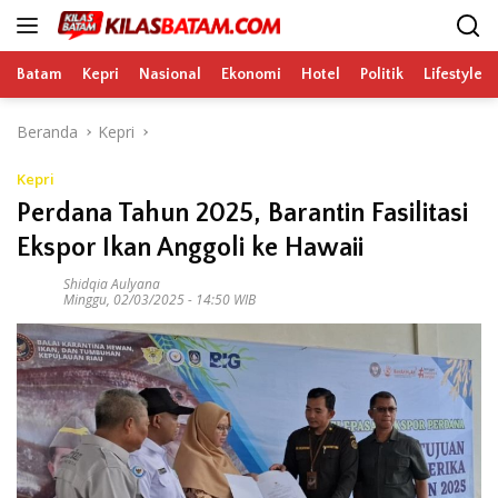
Langsung
ke
konten
Batam
Kepri
Nasional
Ekonomi
Hotel
Politik
Lifestyle
Beranda
Kepri
Kepri
Perdana Tahun 2025, Barantin Fasilitasi
Ekspor Ikan Anggoli ke Hawaii
Shidqia Aulyana
Minggu, 02/03/2025 - 14:50 WIB