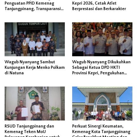
Penguatan PPID Kemenag
Kepri 2026, Cetak Atlet
Tanjungpinang, Transparansi
Berprestasi dan Berkarakter
Dinilai Berawal dari Kejujuran
Data
Wagub Nyanyang Sambut
Wagub Nyanyang Dikukuhkan
Kunjungan Kerja Menko Polkam
Sebagai Ketua DPD HKTI
di Natuna
Provinsi Kepri, Pengukuhan
Disejalankan Dengan
Peluncuran Program ‘Gerbang
Pangan’
RSUD Tanjungpinang dan
Perkuat Sinergi Keumatan,
Kemenag Teken MoU
Kemenag Kota Tanjungpinang