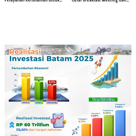
Pelayanan Kerohanian untuk
Gelar Breakfast Meeting dan
Perkuat Kesembuhan Pasien
Bentuk Forum Koordinasi
Secara Holistik
Lintas Ormas