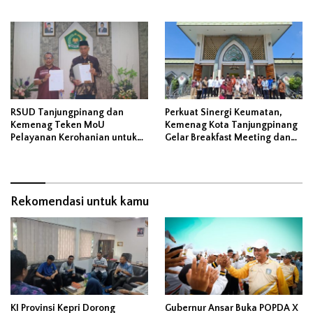
Disejalankan Dengan
Peluncuran Program ‘Gerbang
Pangan’
RSUD Tanjungpinang dan
Perkuat Sinergi Keumatan,
Kemenag Teken MoU
Kemenag Kota Tanjungpinang
Pelayanan Kerohanian untuk
Gelar Breakfast Meeting dan
Perkuat Kesembuhan Pasien
Bentuk Forum Koordinasi
Secara Holistik
Lintas Ormas
Rekomendasi untuk kamu
KI Provinsi Kepri Dorong
Gubernur Ansar Buka POPDA X