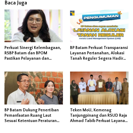
Baca Juga
Perkuat Sinergi Kelembagaan,
BP Batam Perkuat Transparansi
RSBP Batam dan BPOM
Layanan Pertanahan, Alokasi
Pastikan Pelayanan dan
Tanah Reguler Segera Hadir
Ketersediaan Obat Aman
Melalui LMS
BP Batam Dukung Penertiban
Teken MoU, Kemenag
Pemanfaatan Ruang Laut
Tanjungpinang dan RSUD Raja
Sesuai Ketentuan Peraturan
Ahmad Tabib Perkuat Layanan
Perundang-undangan
Kerohanian Pasien