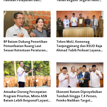
Pastikan Pelayanan dan
Tanah Reguler Segera Hadir
Ketersediaan Obat Aman
Melalui LMS
BP Batam Dukung Penertiban
Teken MoU, Kemenag
Pemanfaatan Ruang Laut
Tanjungpinang dan RSUD Raja
Sesuai Ketentuan Peraturan
Ahmad Tabib Perkuat Layanan
Perundang-undangan
Kerohanian Pasien
Amsakar Dorong Percepatan
Ekonomi Batam Diproyeksikan
Program Prioritas, Minta ASN
Tumbuh hingga 7,4 Persen,
Batam Lebih Responsif Layani
Pemko Naikkan Target
Masyarakat
Pendapatan Daerah