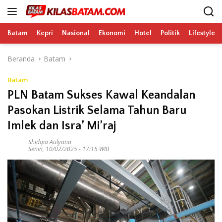
Langsung
ke
konten
Batam
Kepri
Nasional
Ekonomi
Hotel
Politik
Lifestyle
Beranda
Batam
Batam
PLN Batam Sukses Kawal Keandalan
Pasokan Listrik Selama Tahun Baru
Imlek dan Isra’ Mi’raj
Shidqia Aulyana
Senin, 10/02/2025 - 17:15 WIB