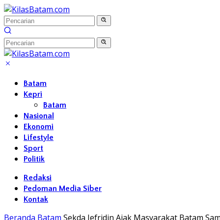
Langsung
ke
konten
Batam
Kepri
Batam
Nasional
Ekonomi
Lifestyle
Sport
Politik
Redaksi
Pedoman Media Siber
Kontak
Beranda
Batam
Sekda Jefridin Ajak Masyarakat Batam S