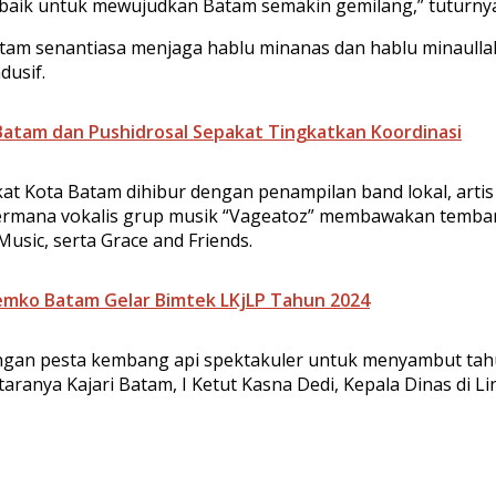
baik untuk mewujudkan Batam semakin gemilang,” tuturnya 
tam senantiasa menjaga hablu minanas dan hablu minaullah
usif.
Batam dan Pushidrosal Sepakat Tingkatkan Koordinasi
Kota Batam dihibur dengan penampilan band lokal, artis I
Permana vokalis grup musik “Vageatoz” membawakan temban
sic, serta Grace and Friends.
 Pemko Batam Gelar Bimtek LKjLP Tahun 2024
ngan pesta kembang api spektakuler untuk menyambut tahu
aranya Kajari Batam, I Ketut Kasna Dedi, Kepala Dinas di