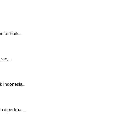
n terbaik…
aran,…
k Indonesia…
in diperkuat…