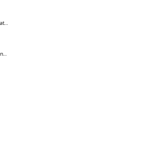
at…
an…