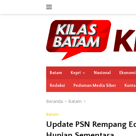
Langsung
ke
konten
Batam
Kepri
Nasional
Ekonomi
Redaksi
Pedoman Media Siber
Konta
Beranda
Batam
Batam
Update PSN Rempang Eco
Hunian Sementara