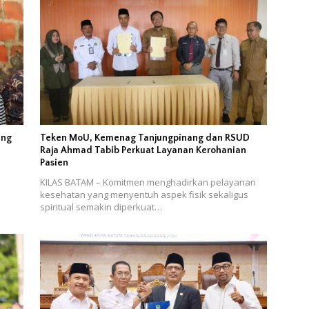
ang
Teken MoU, Kemenag Tanjungpinang dan RSUD
Raja Ahmad Tabib Perkuat Layanan Kerohanian
Pasien
KILAS BATAM – Komitmen menghadirkan pelayanan
h
kesehatan yang menyentuh aspek fisik sekaligus
spiritual semakin diperkuat…