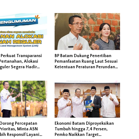
 Perkuat Transparansi
BP Batam Dukung Penertiban
Pertanahan, Alokasi
Pemanfaatan Ruang Laut Sesuai
guler Segera Hadir
Ketentuan Peraturan Perundang-
LMS
undangan
Dorong Percepatan
Ekonomi Batam Diproyeksikan
rioritas, Minta ASN
Tumbuh hingga 7,4 Persen,
ih Responsif Layani
Pemko Naikkan Target