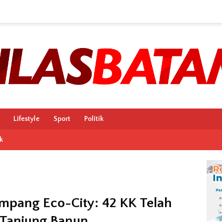
Lifestyle
Sport
Politik
k
mpang Eco-City: 42 KK Telah
Tanjung Banun