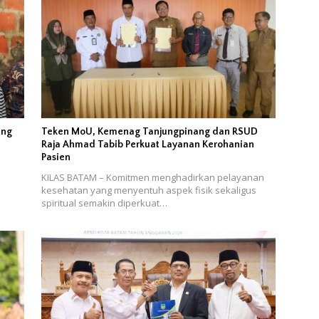
ang
Teken MoU, Kemenag Tanjungpinang dan RSUD
Raja Ahmad Tabib Perkuat Layanan Kerohanian
Pasien
KILAS BATAM – Komitmen menghadirkan pelayanan
h
kesehatan yang menyentuh aspek fisik sekaligus
spiritual semakin diperkuat…