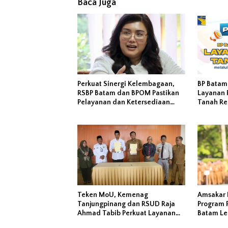
Baca Juga
Perkuat Sinergi Kelembagaan,
BP Batam
RSBP Batam dan BPOM Pastikan
Layanan 
Pelayanan dan Ketersediaan
Tanah Re
Obat Aman
Melalui 
Teken MoU, Kemenag
Amsakar 
Tanjungpinang dan RSUD Raja
Program P
Ahmad Tabib Perkuat Layanan
Batam Leb
Kerohanian Pasien
Masyarak