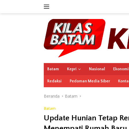
Langsung
ke
konten
Batam
Kepri
Nasional
Ekonomi
Redaksi
Pedoman Media Siber
Konta
Beranda
Batam
Batam
Update Hunian Tetap Re
Menempati Rumah Baru 