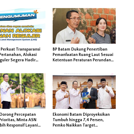
 Perkuat Transparansi
BP Batam Dukung Penertiban
Pertanahan, Alokasi
Pemanfaatan Ruang Laut Sesuai
guler Segera Hadir
Ketentuan Peraturan Perundang-
LMS
undangan
Dorong Percepatan
Ekonomi Batam Diproyeksikan
rioritas, Minta ASN
Tumbuh hingga 7,4 Persen,
ih Responsif Layani
Pemko Naikkan Target
at
Pendapatan Daerah