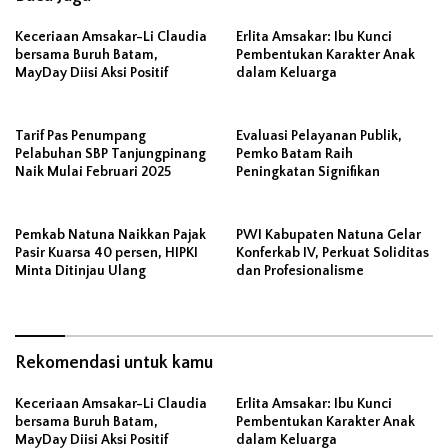
Keceriaan Amsakar-Li Claudia
Erlita Amsakar: Ibu Kunci
bersama Buruh Batam,
Pembentukan Karakter Anak
MayDay Diisi Aksi Positif
dalam Keluarga
Tarif Pas Penumpang
Evaluasi Pelayanan Publik,
Pelabuhan SBP Tanjungpinang
Pemko Batam Raih
Naik Mulai Februari 2025
Peningkatan Signifikan
Pemkab Natuna Naikkan Pajak
PWI Kabupaten Natuna Gelar
Pasir Kuarsa 40 persen, HIPKI
Konferkab IV, Perkuat Soliditas
Minta Ditinjau Ulang
dan Profesionalisme
Rekomendasi untuk kamu
Keceriaan Amsakar-Li Claudia
Erlita Amsakar: Ibu Kunci
bersama Buruh Batam,
Pembentukan Karakter Anak
MayDay Diisi Aksi Positif
dalam Keluarga