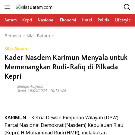
Langsung
ke
konten
Batam
Kepri
Nasional
Ekonomi
Hotel
Politik
Lifestyle
Beranda
Kilas Batam
Kilas Batam
Kader Nasdem Karimun Menyala untuk
Memenangkan Rudi-Rafiq di Pilkada
Kepri
Shidqia Aulyana
Senin, 16/09/2024 - 10:13 WIB
KARIMUN
– Ketua Dewan Pimpinan Wilayah (DPW)
Partai Nasional Demokrat (Nasdem) Kepulauan Riau
(Kepri) H Muhammad Rudi (HMR), melakukan