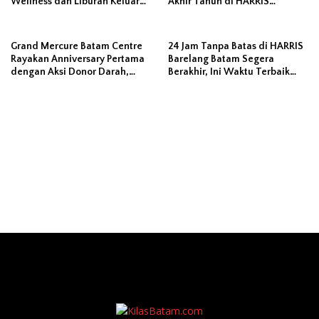
Wellness dan Liburan Keluarga
Akhir Tahun di HARRIS
Sepanjang Juni 2026
Barelang Batam
Grand Mercure Batam Centre
24 Jam Tanpa Batas di HARRIS
Rayakan Anniversary Pertama
Barelang Batam Segera
dengan Aksi Donor Darah,
Berakhir, Ini Waktu Terbaik
Kumpulkan 40 Kantong Darah
untuk Liburan