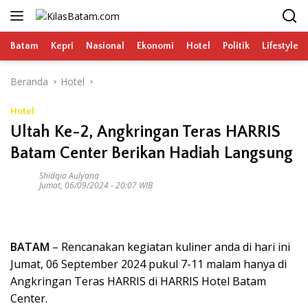
Langsung
ke
konten
Batam
Kepri
Nasional
Ekonomi
Hotel
Politik
Lifestyle
Beranda
Hotel
Hotel
Ultah Ke-2, Angkringan Teras HARRIS
Batam Center Berikan Hadiah Langsung
Shidqia Aulyana
Jumat, 06/09/2024 - 20:07 WIB
BATAM
– Rencanakan kegiatan kuliner anda di hari ini
Jumat, 06 September 2024 pukul 7-11 malam hanya di
Angkringan Teras HARRIS di HARRIS Hotel Batam
Center.