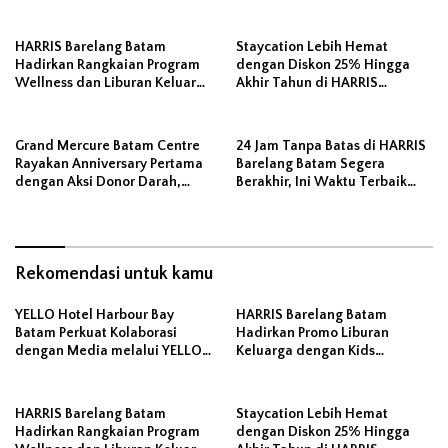
Connect
Activities, Day Pass, Staycation
dan Sound Healing
HARRIS Barelang Batam
Staycation Lebih Hemat
Hadirkan Rangkaian Program
dengan Diskon 25% Hingga
Wellness dan Liburan Keluarga
Akhir Tahun di HARRIS
Sepanjang Juni 2026
Barelang Batam
Grand Mercure Batam Centre
24 Jam Tanpa Batas di HARRIS
Rayakan Anniversary Pertama
Barelang Batam Segera
dengan Aksi Donor Darah,
Berakhir, Ini Waktu Terbaik
Kumpulkan 40 Kantong Darah
untuk Liburan
Rekomendasi untuk kamu
YELLO Hotel Harbour Bay
HARRIS Barelang Batam
Batam Perkuat Kolaborasi
Hadirkan Promo Liburan
dengan Media melalui YELLO
Keluarga dengan Kids
Connect
Activities, Day Pass, Staycation
dan Sound Healing
HARRIS Barelang Batam
Staycation Lebih Hemat
Hadirkan Rangkaian Program
dengan Diskon 25% Hingga