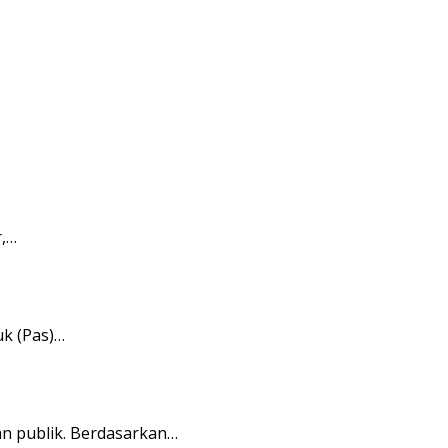
r,…
k (Pas)…
n publik. Berdasarkan…