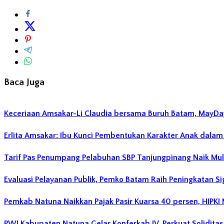
Baca Juga
Keceriaan Amsakar-Li Claudia bersama Buruh Batam, MayDay D
Erlita Amsakar: Ibu Kunci Pembentukan Karakter Anak dalam
Tarif Pas Penumpang Pelabuhan SBP Tanjungpinang Naik Mul
Evaluasi Pelayanan Publik, Pemko Batam Raih Peningkatan Si
Pemkab Natuna Naikkan Pajak Pasir Kuarsa 40 persen, HIPKI 
PWI Kabupaten Natuna Gelar Konferkab IV, Perkuat Soliditas