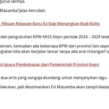
gurus lainnya.
i Masamba”jelas Amrullah.
 Ribuan Relawan Batu Aji Siap Menangkan Rudi-Rafiq
n dan pengukuhan BPW KKSS Kepri periode 2024 – 2029 tela
 persen, kemudian ada beberapa BPW dari provinsi lain sep
iatan kita akan berjalan lancar tanpa ada aral rintangan”
ini Upaya Pembebasan dari Pemerintah Provinsi Kepri
 dua artis yang sengaja diundang untuk menyanyikan lagu –
dilakukan, jadi diestimasikan Evi Masamba akan tampil diata