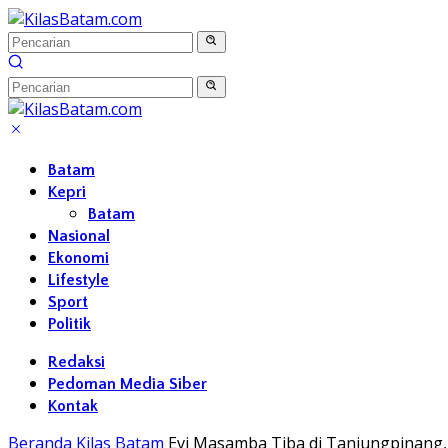
Langsung
ke
konten
Batam
Kepri
Batam
Nasional
Ekonomi
Lifestyle
Sport
Politik
Redaksi
Pedoman Media Siber
Kontak
Beranda
Kilas Batam
Evi Masamba Tiba di Tanjungpinang,