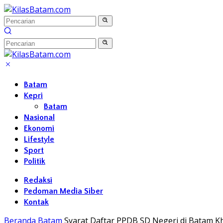
Langsung
ke
konten
Batam
Kepri
Batam
Nasional
Ekonomi
Lifestyle
Sport
Politik
Redaksi
Pedoman Media Siber
Kontak
Beranda
Batam
Syarat Daftar PPDB SD Negeri di Batam Kh