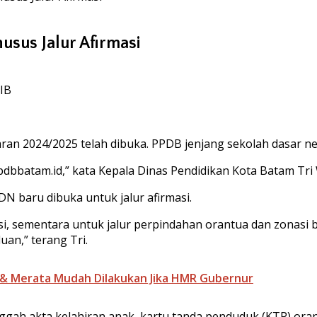
usus Jalur Afirmasi
WIB
n 2024/2025 telah dibuka. PPDB jenjang sekolah dasar negeri
ppdbbatam.id,” kata Kepala Dinas Pendidikan Kota Batam Tr
N baru dibuka untuk jalur afirmasi.
masi, sementara untuk jalur perpindahan orantua dan zonasi b
uan,” terang Tri.
& Merata Mudah Dilakukan Jika HMR Gubernur
ah akta kelahiran anak, kartu tanda penduduk (KTP) orangtu