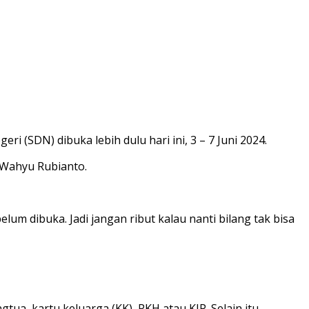
 (SDN) dibuka lebih dulu hari ini, 3 – 7 Juni 2024.
i Wahyu Rubianto.
elum dibuka. Jadi jangan ribut kalau nanti bilang tak bisa
a, kartu keluarga (KK), PKH atau KIP. Selain itu,