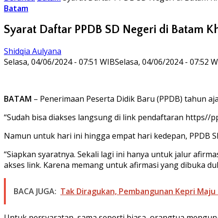
Batam
Syarat Daftar PPDB SD Negeri di Batam Kh
Shidqia Aulyana
Selasa, 04/06/2024 - 07:51 WIB
Selasa, 04/06/2024 - 07:52 
BATAM
– Penerimaan Peserta Didik Baru (PPDB) tahun ajara
“Sudah bisa diakses langsung di link pendaftaran https//
Namun untuk hari ini hingga empat hari kedepan, PPDB SD
“Siapkan syaratnya. Sekali lagi ini hanya untuk jalur afir
akses link. Karena memang untuk afirmasi yang dibuka dul
BACA JUGA:
Tak Diragukan, Pembangunan Kepri Maju 
Untuk persyaratan, sama seperti biasa, orangtua mengungg