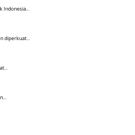
k Indonesia…
in diperkuat…
at…
an…