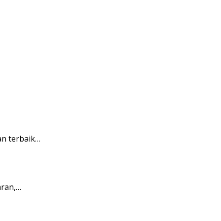
n terbaik…
aran,…