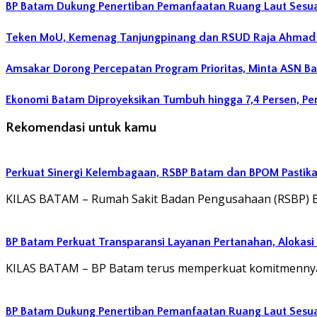
BP Batam Dukung Penertiban Pemanfaatan Ruang Laut Sesu
Teken MoU, Kemenag Tanjungpinang dan RSUD Raja Ahmad T
Amsakar Dorong Percepatan Program Prioritas, Minta ASN B
Ekonomi Batam Diproyeksikan Tumbuh hingga 7,4 Persen, P
Rekomendasi untuk kamu
Perkuat Sinergi Kelembagaan, RSBP Batam dan BPOM Pastik
KILAS BATAM – Rumah Sakit Badan Pengusahaan (RSBP) 
BP Batam Perkuat Transparansi Layanan Pertanahan, Alokasi
KILAS BATAM – BP Batam terus memperkuat komitmennya 
BP Batam Dukung Penertiban Pemanfaatan Ruang Laut Sesu