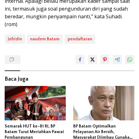
internal. Apalagi beliau merupakan kader sampai saat
ini, termasuk juga soal pengunduran diri yang sudah
beredar, mungkin penyampain nanti,” kata Suhadi.
(rom)
Jefridin
nasdem Batam
pendaftaran
Baca Juga
Semarak HUT ke-81 RI, BP
BP Batam Optimalkan
Batam Turut Meriahkan Pawai
Pelayanan Air Bersih,
Pembangunan
Masyarakat Diimbau Gunakan