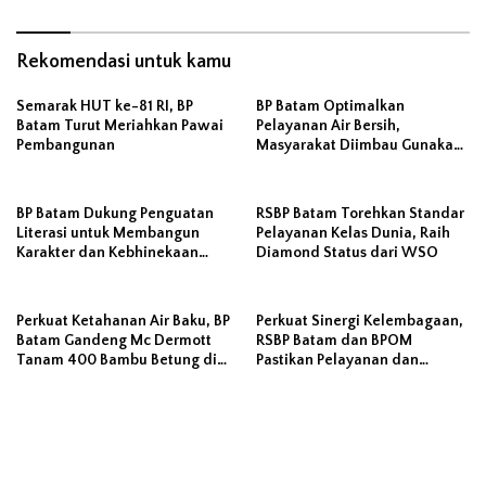
Rekomendasi untuk kamu
Semarak HUT ke-81 RI, BP
BP Batam Optimalkan
Batam Turut Meriahkan Pawai
Pelayanan Air Bersih,
Pembangunan
Masyarakat Diimbau Gunakan
Air Secara Bijak
BP Batam Dukung Penguatan
RSBP Batam Torehkan Standar
Literasi untuk Membangun
Pelayanan Kelas Dunia, Raih
Karakter dan Kebhinekaan
Diamond Status dari WSO
Bagi Generasi Masa Depan
Perkuat Ketahanan Air Baku, BP
Perkuat Sinergi Kelembagaan,
Batam Gandeng Mc Dermott
RSBP Batam dan BPOM
Tanam 400 Bambu Betung di
Pastikan Pelayanan dan
Bendungan Sei Nongsa
Ketersediaan Obat Aman