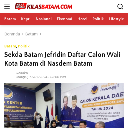
Langsung
ke
konten
Batam
Kepri
Nasional
Ekonomi
Hotel
Politik
Lifestyle
Beranda
Batam
Batam
,
Politik
Sekda Batam Jefridin Daftar Calon Wali
Kota Batam di Nasdem Batam
Redaksi
Minggu, 12/05/2024 - 08:00 WIB