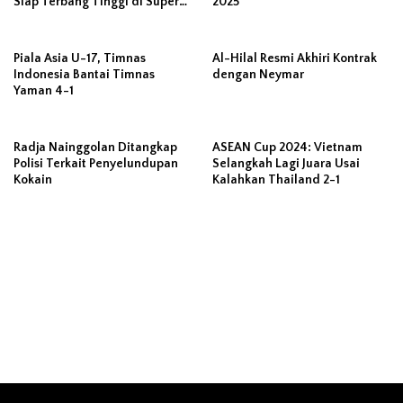
Siap Terbang Tinggi di Super
2025
League
Piala Asia U-17, Timnas
Al-Hilal Resmi Akhiri Kontrak
Indonesia Bantai Timnas
dengan Neymar
Yaman 4-1
Radja Nainggolan Ditangkap
ASEAN Cup 2024: Vietnam
Polisi Terkait Penyelundupan
Selangkah Lagi Juara Usai
Kokain
Kalahkan Thailand 2-1