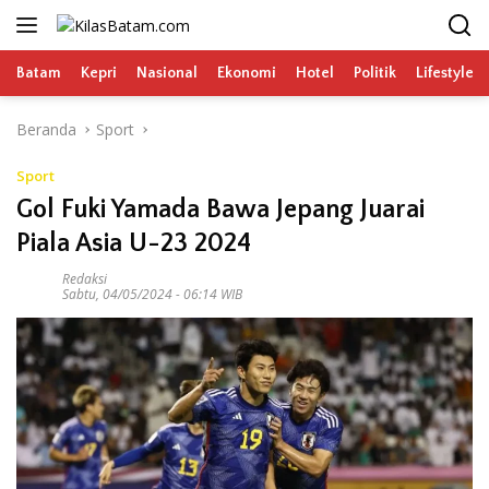
Langsung
ke
konten
Batam
Kepri
Nasional
Ekonomi
Hotel
Politik
Lifestyle
Beranda
Sport
Sport
Gol Fuki Yamada Bawa Jepang Juarai
Piala Asia U-23 2024
Redaksi
Sabtu, 04/05/2024 - 06:14 WIB