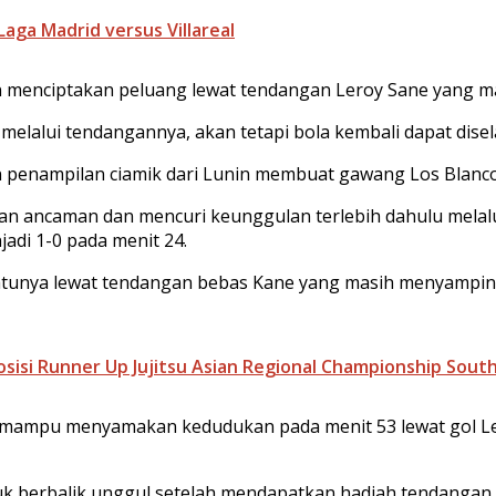
aga Madrid versus Villareal
n menciptakan peluang lewat tendangan Leroy Sane yang ma
melalui tendangannya, akan tetapi bola kembali dapat dise
 penampilan ciamik dari Lunin membuat gawang Los Blanco
 ancaman dan mencuri keunggulan terlebih dahulu melalui 
di 1-0 pada menit 24.
unya lewat tendangan bebas Kane yang masih menyamping 
osisi Runner Up Jujitsu Asian Regional Championship Sout
n mampu menyamakan kedudukan pada menit 53 lewat gol 
 berbalik unggul setelah mendapatkan hadiah tendangan pe