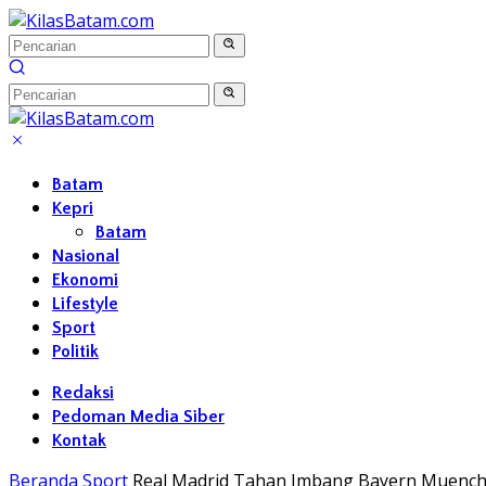
Langsung
ke
konten
Batam
Kepri
Batam
Nasional
Ekonomi
Lifestyle
Sport
Politik
Redaksi
Pedoman Media Siber
Kontak
Beranda
Sport
Real Madrid Tahan Imbang Bayern Muenche