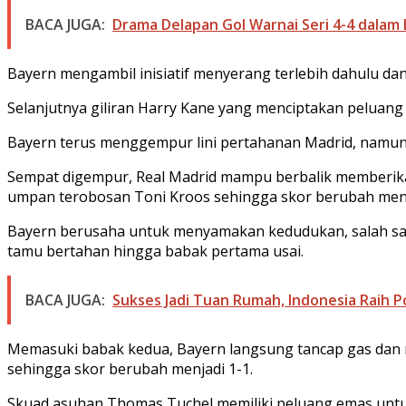
BACA JUGA:
Drama Delapan Gol Warnai Seri 4-4 dalam L
Bayern mengambil inisiatif menyerang terlebih dahulu da
Selanjutnya giliran Harry Kane yang menciptakan peluang 
Bayern terus menggempur lini pertahanan Madrid, namun
Sempat digempur, Real Madrid mampu berbalik memberikan
umpan terobosan Toni Kroos sehingga skor berubah menja
Bayern berusaha untuk menyamakan kedudukan, salah sat
tamu bertahan hingga babak pertama usai.
BACA JUGA:
Sukses Jadi Tuan Rumah, Indonesia Raih P
Memasuki babak kedua, Bayern langsung tancap gas da
sehingga skor berubah menjadi 1-1.
Skuad asuhan Thomas Tuchel memiliki peluang emas untuk