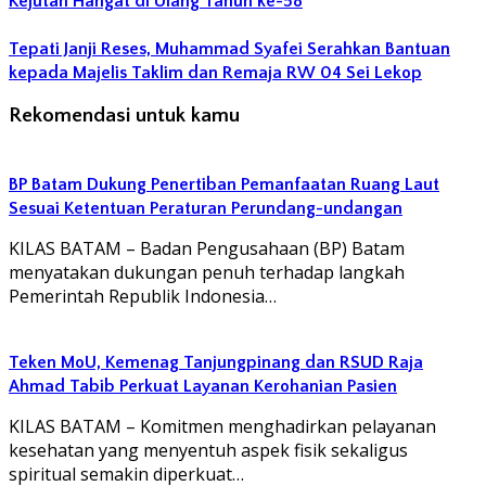
Kejutan Hangat di Ulang Tahun ke-58
Tepati Janji Reses, Muhammad Syafei Serahkan Bantuan
kepada Majelis Taklim dan Remaja RW 04 Sei Lekop
Rekomendasi untuk kamu
BP Batam Dukung Penertiban Pemanfaatan Ruang Laut
Sesuai Ketentuan Peraturan Perundang-undangan
KILAS BATAM – Badan Pengusahaan (BP) Batam
menyatakan dukungan penuh terhadap langkah
Pemerintah Republik Indonesia…
Teken MoU, Kemenag Tanjungpinang dan RSUD Raja
Ahmad Tabib Perkuat Layanan Kerohanian Pasien
KILAS BATAM – Komitmen menghadirkan pelayanan
kesehatan yang menyentuh aspek fisik sekaligus
spiritual semakin diperkuat…