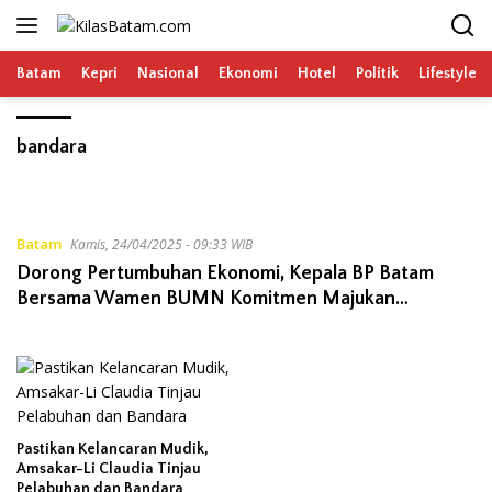
Langsung
ke
konten
Batam
Kepri
Nasional
Ekonomi
Hotel
Politik
Lifestyle
bandara
Batam
Kamis, 24/04/2025 - 09:33 WIB
Dorong Pertumbuhan Ekonomi, Kepala BP Batam
Bersama Wamen BUMN Komitmen Majukan
Pelabuhan dan Bandara
Pastikan Kelancaran Mudik,
Amsakar-Li Claudia Tinjau
Pelabuhan dan Bandara